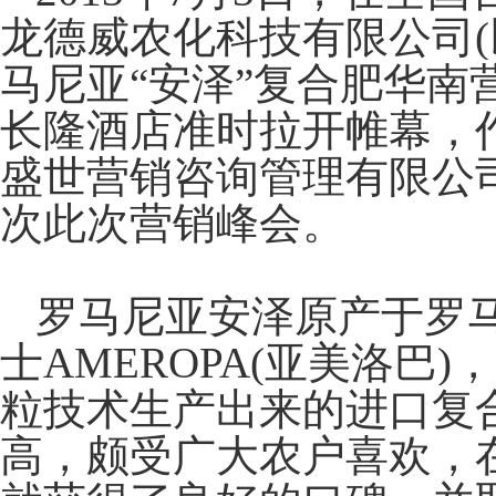
龙德威农化科技有限公司
(
马尼亚
“
安泽
”
复合肥华南
长隆酒店准时拉开帷幕，
盛世营销咨询管理有限公
次此次营销峰会。
罗马尼亚安泽原产于罗
士
AMEROPA(
亚美洛巴
)
，
粒技术生产出来的进口复
高，颇受广大农户喜欢，