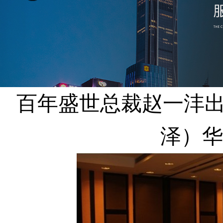
百年盛世总裁赵一沣出
泽）华