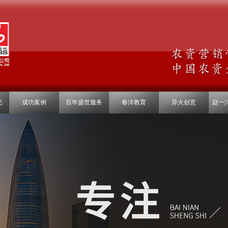
态
成功案例
百年盛世服务
春沣教育
异火创意
赵一